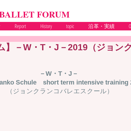
 BALLET FORUM
y
Report
History
topic
沿革・実績
O
】－W・T・J－2019（ジョン
－W・T・J－
anko Schule　short term intensive training
（ジョンクランコバレエスクール）