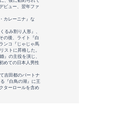
機に、彼に勧められて
デビュー、翌年ファ
・カレーニナ』な
『くるみ割り人形』、
その後、ライト『白
ランコ『じゃじゃ馬
ソリストに昇格した。
結婚』の主役を演じ、
初めての日本人男性
して吉田都のパートナ
よる『白鳥の湖』に王
クターロールを含め