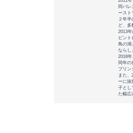
201
同バレ
ースト
２年半
ど、多
201
ビント
鳥の湖
ならし
201
同年の
プリン
また、
ーに抜
子とし
た幅広