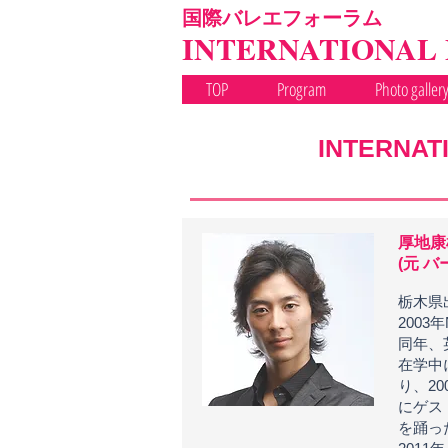
国際バレエフォーラム
INTERNATIONAL
TOP
Program
Photo galler
INTERNAT
厚地康
(元 
栃木県
200
同年、
在学中
り、2
にゲス
を踊っ