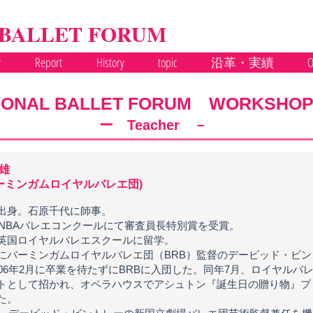
 BALLET FORUM
y
Report
History
topic
沿革・実績
O
IONAL BALLET FORUM WORKSHOP 
ー Teacher －
雄
バーミンガムロイヤルバレエ団)
出身。石原千代に師事。
3年NBAバレエコンクールにて審査員長特別賞を受賞。
英国ロイヤルバレエスクールに留学。
にバーミンガムロイヤルバレエ団（BRB）監督のデービッド・ビ
006年2月に卒業を待たずにBRBに入団した。同年7月、ロイヤルバ
トとして招かれ、オペラハウスでアシュトン『誕生日の贈り物』プ
た。