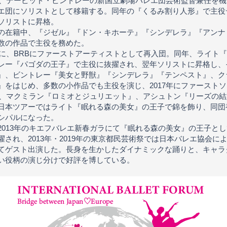
1年、デービッド・ビントレーの新国立劇場バレエ団芸術監督兼任を
エ団にソリストとして移籍する。同年の『くるみ割り人形』で主役
ソリストに昇格。
の在籍中、『ジゼル』『ドン・キホーテ』『シンデレラ』『アンナ
数の作品で主役を務めた。
3年に、BRBにファーストアーティストとして再入団。同年、ライト
レー『パゴダの王子』で主役に抜擢され、翌年ソリストに昇格し、
』、ビントレー『美女と野獣』『シンデレラ』『テンペスト』、ク
』をはじめ、多数の小作品でも主役を演じ、2017年にファースト
8年、マクミラン『ロミオとジュリエット』、アシュトン『リーズの
日本ツアーではライト『眠れる森の美女』の王子で錦を飾り、同団
シパルになった。
2013年のキエフバレエ新春ガラにて『眠れる森の美女』の王子と
擢され、2013年・2019年の東京都民芸術祭では日本バレエ協会に
てゲスト出演した。長身を生かしたダイナミックな踊りと、キャラ
い役柄の演じ分けで好評を博している。