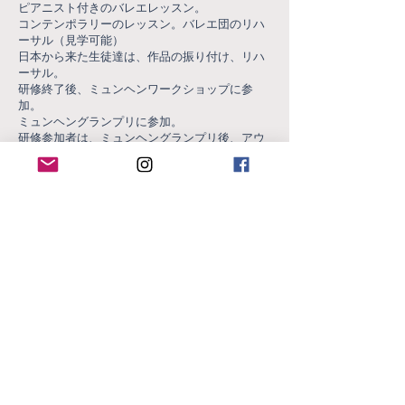
ピアニスト付きのバレエレッスン。
コンテンポラリーのレッスン。バレエ団のリハ
ーサル（見学可能）
日本から来た生徒達は、作品の振り付け、リハ
ーサル。
研修終了後、ミュンヘンワークショップに参
加。
ミュンヘングランプリに参加。
研修参加者は、ミュンヘングランプリ後、アウ
グスブルグ国立バレエ団のディレクターRicardo
Fernando振付の作品を舞台で披露する予定。
国際バレエフォーラムから引率し、現地も付き
添いいたします。
ミュンヘンからアウグスブルグ間は電車で35分
くらいです。
Photo
report