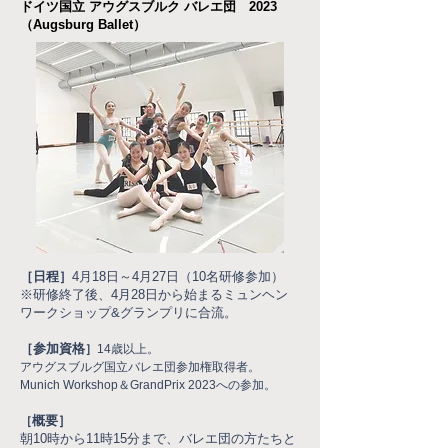
ドイツ国立 アウグスブルク バレエ団 2023
（Augsburg Ballet）
［日程］
4月18日～4月27日（10名研修参加）
※研修終了後、4月28日から始まるミュンヘン
ワークショップ&グランプリに合流。
［参加資格
］
14歳以上。
アウグスブルグ国立バレエ団参加権取得者。
Munich Workshop＆GrandPrix 2023への参加。
概要］
［
朝10時から11時15分まで、バレエ団の方たちと