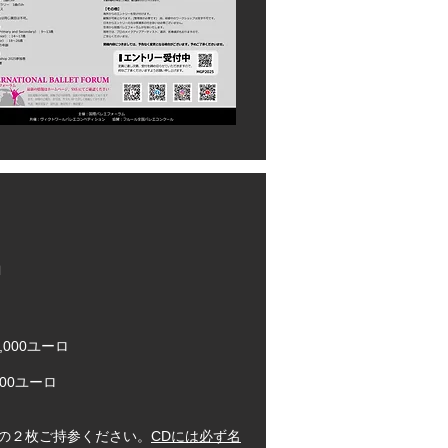
ロ
000ユーロ
00ユーロ
用の２枚ご持参ください。
CDには必ず名