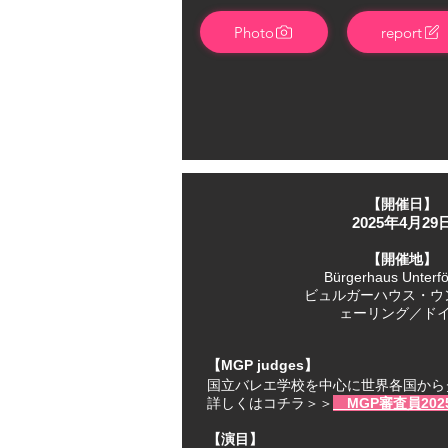
Photo
report
【開催日】
2025年4月29
【開催地】
Bürgerhaus Unterfö
ビュルガーハウス・ウ
ェーリング／ド
【MGP judges】
国立バレエ学校を中心に世界各国から
詳しくはコチラ＞＞
MGP審査員20
【演目】