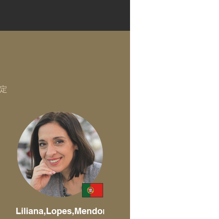
定
Liliana,Lopes,Mendonca