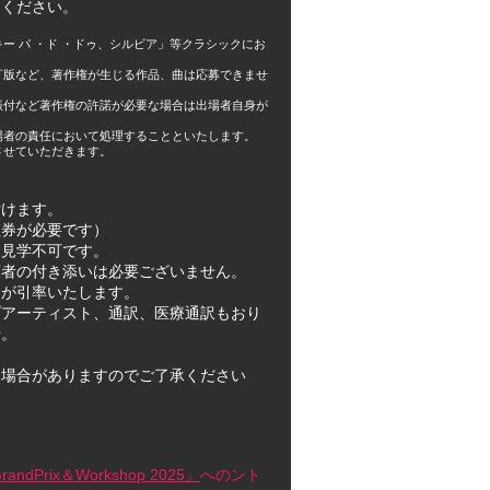
てください
。
ー パ ・ド ・ドゥ、シルビア」等クラシックにお
版など、著作権が生じる作品、曲は応募できませ
振付など著作権の許諾が必要な場合は出場者自身が
者の責任において処理することといたします。
させていただきます。
付けます。
理券が必要です）
は見学不可です。
護者の付き添いは必要ございません。
ムが引率いたします。
プアーティスト、通訳、医療通訳もおり
せ。
る場合がありますのでご了承ください
randPrix＆Workshop 2025』
へのント