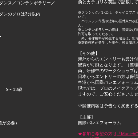
前とカテゴリを英語で記載
し
ダンス／コンテンポラリー／
※クラシックバレエは「チャイコフスキ
ダンのソロは3分以内
いて、
バランシン作品や近年の振付家の改訂
ん。
※
コンテンポラリーの部は、音楽及び
許可を取ってください。
ー
尚、著作権料が発生する場合は、出場
※著作権料が発生した場合、後日
請求
​【その他】
海外からのエントリーも受け
観覧が可能となります。（整
尚、研修中のワーク
ショップ
日本からエントリーの方は保
空港から国際バレエフォーラ
現地では、プロのメイクアッ
y）：9～13歳
ますので、ご安心くださいま
※開催内容は予告なく変更す
【主催】
国際バレエフォーラム
参加権が必要）
★参加ご希望の方は
『MunichG