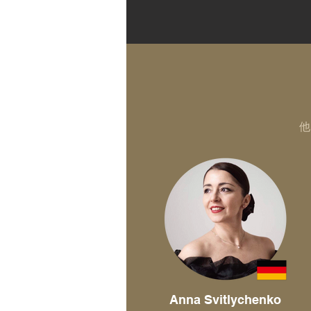
他
Anna Svitlychenko