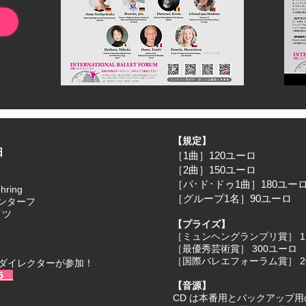
【規定】
日
［1曲］120ユーロ
［2曲］150ユーロ
［パ･ド･ドゥ1曲］180ユー
hring
［グループ1名］90ユーロ​
ンターフ
イツ
【プライズ】
［ミュンヘングランプリ賞］ 1,
［最優秀芸術賞］ 300ユーロ
［国際バレエフォーラム賞］ 2
ダイレクターが参加！
25
【音源】
CD は本番用とバックアップ