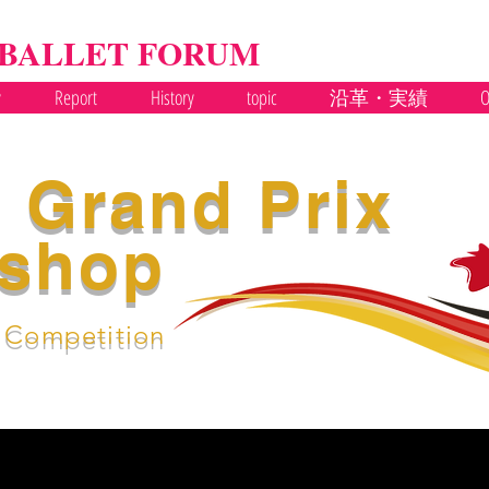
 BALLET FORUM
y
Report
History
topic
沿革・実績
O
 Grand Prix
shop
t Competition
▶Archive