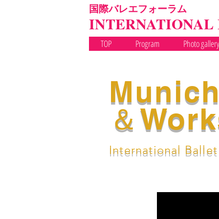
国際バレエフォーラム
INTERNATIONAL
TOP
Program
Photo galler
Munich
＆Work
International Balle
▶MGP TOP
▶Result