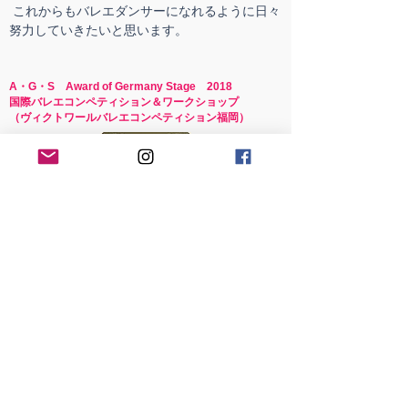
これからもバレエダンサーになれるように日々
努力していきたいと思います。
A・G・S Award of Germany Stage 2018
国際バレエコンペティション＆ワークショップ
（ヴィクトワールバレエコンペティション福岡）
長瀬 桃華
BAYERISCHES
STAATS BALLETT
ジュニアカンパニー
・ミュンヘン・バイエルン国立歌劇場ジュニア
カンパニー フルスカラシップ