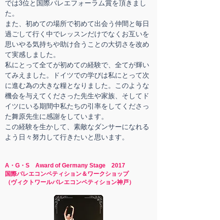
では3位と国際バレエフォーラム賞を頂きまし
た。
また、初めての場所で初めて出会う仲間と毎日
過ごして行く中でレッスンだけでなくお互いを
思いやる気持ちや助け合うことの大切さを改め
て実感しました。
私にとって全てが初めての経験で、全てが輝い
てみえました。ドイツでの学びは私にとって次
に進む為の大きな糧となりました。このような
機会を与えてくださった先生や家族、そしてド
イツにいる期間中私たちの引率をしてくださっ
た舞原先生に感謝をしています。
この経験を生かして、素敵なダンサーになれる
よう日々努力して行きたいと思います。
A・G・S Award of Germany Stage 2017
国際バレエコンペティション＆ワークショップ
​（ヴィクトワールバレエコンペティション神戸）