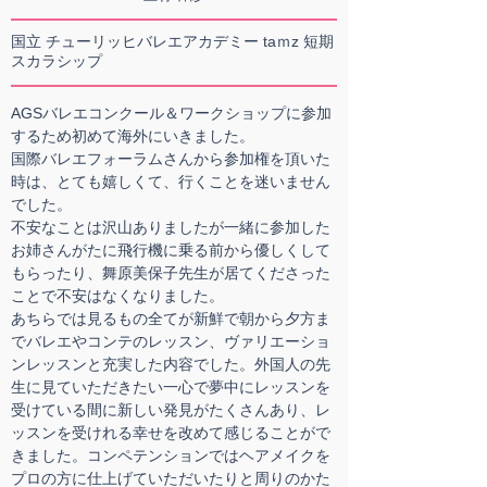
国立 チューリッヒバレエアカデミー taｍz 短期
スカラシップ
AGSバレエコンクール＆ワークショップに参加
するため初めて海外にいきました。
国際バレエフォーラムさんから参加権を頂いた
時は、とても嬉しくて、行くことを迷いません
でした。
不安なことは沢山ありましたが一緒に参加した
お姉さんがたに飛行機に乗る前から優しくして
もらったり、舞原美保子先生が居てくださった
ことで不安はなくなりました。
あちらでは見るもの全てが新鮮で朝から夕方ま
でバレエやコンテのレッスン、ヴァリエーショ
ンレッスンと充実した内容でした。外国人の先
生に見ていただきたい一心で夢中にレッスンを
受けている間に新しい発見がたくさんあり、レ
ッスンを受けれる幸せを改めて感じることがで
きました。コンペテンションではヘアメイクを
プロの方に仕上げていただいたりと周りのかた