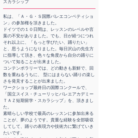
スカラシップ
私は、「Ａ・Ｇ・Ｓ国際バレエコンペティショ
ン」の参加権を頂きました。
ドイツでの１０日間は、レッスンのレベルや言
葉の不安がありました。でも、日が経つにつれ
それ以上に、「もっと学びたい、踊りたい」
と、思うようになりました。毎日沢山の先生方
に指導して頂き、色々な角度から自分の踊りに
ついて知ることが出来ました。
コンテンポラリーでは、どの動きも新鮮で、回
数を重ねるうちに、 型にはまらない踊りの楽し
さを発見することが出来ました。
ワークショップ最終日の国際コンクールで、
「国立スイス・チューリッヒバレエアカデミー
ＴＡＺ短期留学・スカラシップ」を、頂きまし
た。
素晴らしい学校で最高のレッスンに参加出来る
ことが、夢のようです。貴重な経験を全部吸収
してして、踊りの表現力や技術力に繋げていき
たいです。