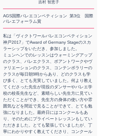
吉村 智恵子
AGS国際バレエコンペティション 第3位 国際
バレエフォーラム賞
私は「ヴィクトワールバレエコンペティション
神戸2017」でAward of Germany Stageのスカ
ラーシップをいただき、参加しました。
ミュンヘンでのレッスンはウォーミングアップ
のクラス、バレエクラス、ポアントワークやヴ
ァリエーションのクラス、コンテンポラリーの
クラスが毎日朝9時からあり、どのクラスも学
び多く、とても充実していました。何より教え
てくださった先生が現役のダンサーやバレエ学
校の校長先生など、素晴らしい先生方に見てい
ただくことができ、先生方の身体の使い方や雰
囲気などを間近で見ることができて、とても勉
強になりました。最終日にはコンクールもあ
り、そのためにプライベートレッスンもしてい
ただきました。とても緊張していましたが、丁
寧にわかりやすく教えてくださり、コンクール