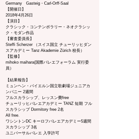
Germany　Gasteig・Carl-Orff-Saal
【開催日】
2018年4月26日
【演目】
クラシック・コンテンポラリー・ネオクラシッ
ク・モダン作品
【審査委員長】
Steffi Scherzer （スイス国立 チューリッヒダン
スアカデミー Tanz Akademie Zürich 校長）
【監修】
mihoko maihara(国際バレエフォーラム 実行委
員）
​【結果報告】
ミュンヘン・バイエルン国立歌劇場ジュニアカ
ンパニー 2週間
フルスカラシップ、レッスン費free
チューリッヒバレエアカデミー TANZ 短期 フル
スカラシップ Dormitory free 2名
All free.
ワシントンDC キーロフバレエアカデミー5週間 
スカラシップ 3名
ユニバーサルバレエ 入学許可