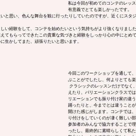
私は今回が初めてのコンテのレッス
有意義でとても楽しかったです。
たいと思い、色んな舞台を観に行ったりしていたのですが、近くにスタ
らしい経験をして、コンテを始めたいという気持ちがより強くなりまし
支えてもらってできたこの貴重な気づきと経験をしっかり心の中にとめ
ルに生かしてまた、頑張りたいと思います。
】
今回このワークショップを通して、
ぶことがでしたし、何よりとても楽
 クラシックのレッスンだけでなく、体操でからだを整
えたり、バリエーションクラスでは
リエーションでも振り付け家の違う
踊ったりと、今までとは違うことが
開けた感じがします。コンテでは、
り付けをしていくのが凄く難しい部
参加者のみんなで協力することで理
ったし、最終的に素晴らしくて私た