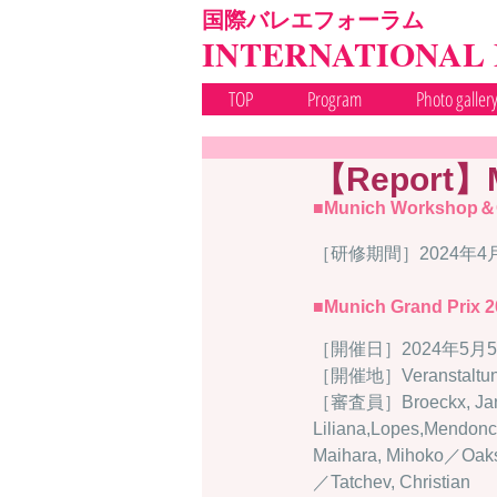
国際バレエフォーラム
INTERNATIONAL
TOP
Program
Photo galler
【Report】M
■Munich Workshop＆
［研修期間］2024年4
■Munich Grand Prix 
［開催日］2024年5月
［開催地］Veranstalt
［審査員］Broeckx, Jan／D
Liliana,Lopes,Mendo
Maihara, Mihoko／Oaks,
／Tatchev, Christian