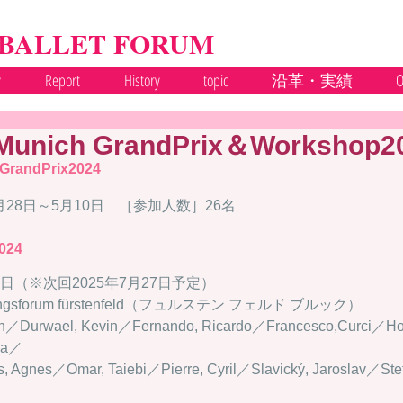
 BALLET FORUM
y
Report
History
topic
沿革・実績
O
unich GrandPrix＆Workshop2
GrandPrix2024
月28日～5月10日　［参加人数］26名
2024
5日（※次回2025年7月27日予定）
ungsforum fürstenfeld（フュルステン フェルド ブルック）
urwael, Kevin／Fernando, Ricardo／Francesco,Curci／Hon
nca／
 Agnes／Omar, Taiebi／Pierre, Cyril／Slavický, Jaroslav／Stef