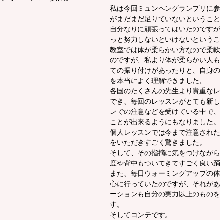
私は今回ミュンヘングランプリに参
がまだまだ足りていないということ
自分なりに頑張ってはいたのですが
っと努力しないといけないというこ
教室では体が柔らかい方なので柔軟
のですが、私より体が柔らかい人も
ての振り付けがあったりと、自身の
を本当によく理解できました。
各国のたくさんの先生より貴重なレ
でき、毎回のレッスンがとても新し
ンでの注意などを受けている中で、
ことが出来るようにもなりました。
個人レッスンでは今まで注意された
をいただきすごく驚きました。
そして、その指摘に気をつけながら
度や背中もついてきてすごく良い踊
また、毎日ウォーミングアップの体
心に行っていたのですが、それがあ
ーションも自分の実力以上のものを
す。
そしてコンテです。