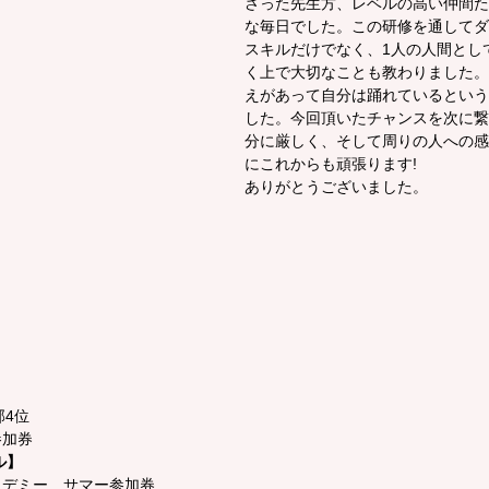
さった先生方、レベルの高い仲間た
な毎日でした。この研修を通してダ
スキルだけでなく、1人の人間とし
く上で大切なことも教わりました。
えがあって自分は踊れているという
した。今回頂いたチャンスを次に繋
分に厳しく、そして周りの人への感
にこれからも頑張ります!
ありがとうございました。
】
部4位
参加券
ル】
カデミー　サマー参加券