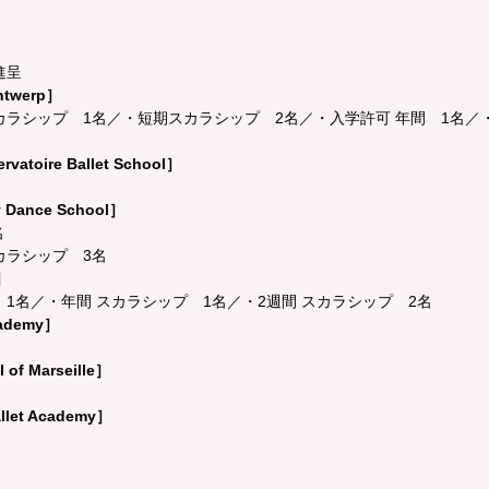
€進呈
Antwerp］
カラシップ　1名／・短期スカラシップ　2名／・入学許可 年間　1名／
rvatoire Ballet School］
y Dance School］
名
カラシップ　3名
p］
　1名／・年間 スカラシップ　1名／・2週間 スカラシップ　2名
cademy］
 of Marseille］
allet Academy］