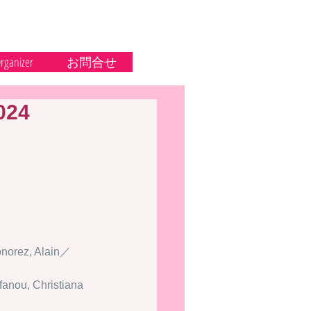
rganizer
お問合せ
024
orez, Alain／
anou, Christiana