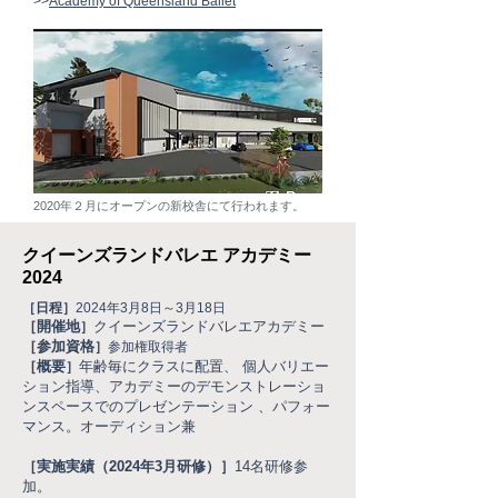
>>
Academy of Queensland Ballet
2020年２月にオープンの新校舎にて行われます。
クイーンズランドバレエ アカデミー
2024
［日程］
2024年3月8日～3月18日
［開催地
クイーンズランドバレエアカデミー
］
［参加資格
］
参加権取得者
［概要
年齢毎にクラスに配置、 個人バリエー
］
ション指導、アカデミーのデモンストレーショ
ンスペースでのプレゼンテーション 、パフォー
マンス。オーディション兼
［実施実績（2024年3月研修）］
14名研修参
加。