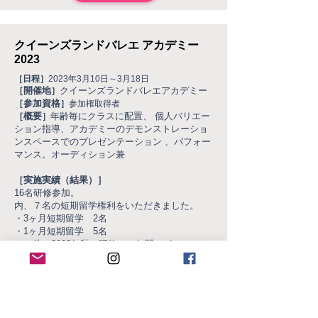
クイーンズランドバレエ アカデミー
2023
［日程］
2023年3月10日～3月18日
［開催地
クイーンズランドバレエアカデミー
］
［参加資格
］
参加権取得者
［概要
年齢毎にクラスに配置、 個人バリエー
］
ション指導、アカデミーのデモンストレーショ
ンスペースでのプレゼンテーション 、パフォー
マンス。オーディション兼
［実施実績（結果）］
16名研修参加。
内、７名の短期留学権利をいただきました。
・3ヶ月短期留学 2名
・1ヶ月短期留学 5名
その後、2023年秋の研修にて年間ppp/ジュニア
カンパニー選抜2名
クイーンズランドバレエ アカデミー研修から、
日本人の受け入れは今回が初めてとのことで
す。
短期留学から年間へ繋がる可能性があります。