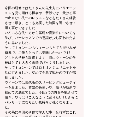
今回の研修ではたくさんの先生方にバリエーシ
ョンを見て頂ける機会や、普段では、受ける事
の出来ない先生のレッスンなどをたくさん経験
させて頂き、とても充実した時間を過ごさせて
頂く事ができました。
いろいろな先生方から基礎や音楽性についてを
学び、バーレッスンでの意識が少し変われたよ
うに思いました。
そしてミュンヘンもウィーンもとても街並みが
綺麗で、ご飯もとっても美味しかったです!
どちらの学校も設備もよく、特にウィーンの学
校はとても大きく豪華でびっくりしました。
そしてミュンヘンではロミオとジュリエットを
見に行きました。初めて全幕で観たのですが感
動しました。
ウィーンでは現代版のスリーピングビューティ
ーをみました。背景の色使いや、振りが斬新で
初めての感覚でした。今回2つの舞台を観させて
頂き、やっぱりこんなふうに踊りたい‼︎とさらに
バレリーナになりたい気持ちが強くなりまし
た。
その為に今回の研修で学んだ事、忘れずにこれ