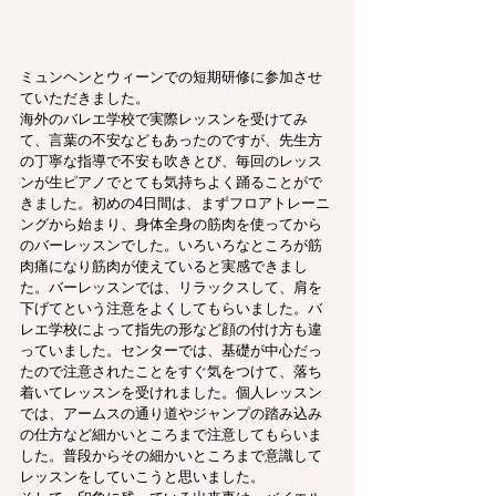
ミュンヘンとウィーンでの短期研修に参加させ
ていただきました。
海外のバレエ学校で実際レッスンを受けてみ
て、言葉の不安などもあったのですが、先生方
の丁寧な指導で不安も吹きとび、毎回のレッス
ンが生ピアノでとても気持ちよく踊ることがで
きました。初めの4日間は、まずフロアトレーニ
ングから始まり、身体全身の筋肉を使ってから
のバーレッスンでした。いろいろなところが筋
肉痛になり筋肉が使えていると実感できまし
た。バーレッスンでは、リラックスして、肩を
下げてという注意をよくしてもらいました。バ
レエ学校によって指先の形など顔の付け方も違
っていました。センターでは、基礎が中心だっ
たので注意されたことをすぐ気をつけて、落ち
着いてレッスンを受けれました。個人レッスン
では、アームスの通り道やジャンプの踏み込み
の仕方など細かいところまで注意してもらいま
した。普段からその細かいところまで意識して
レッスンをしていこうと思いました。