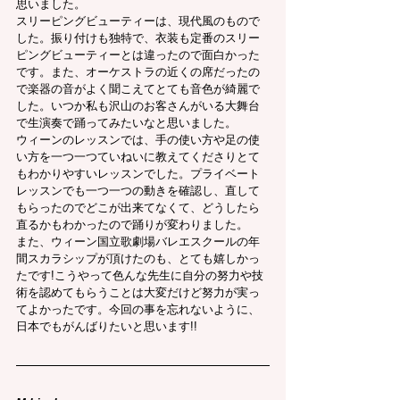
思いました。
スリーピングビューティーは、現代風のもので
した。振り付けも独特で、衣装も定番のスリー
ピングビューティーとは違ったので面白かった
です。また、オーケストラの近くの席だったの
で楽器の音がよく聞こえてとても音色が綺麗で
した。いつか私も沢山のお客さんがいる大舞台
で生演奏で踊ってみたいなと思いました。
ウィーンのレッスンでは、手の使い方や足の使
い方を一つ一つていねいに教えてくださりとて
もわかりやすいレッスンでした。プライベート
レッスンでも一つ一つの動きを確認し、直して
もらったのでどこが出来てなくて、どうしたら
直るかもわかったので踊りが変わりました。
また、ウィーン国立歌劇場バレエスクールの年
間スカラシップが頂けたのも、とても嬉しかっ
たです!こうやって色んな先生に自分の努力や技
術を認めてもらうことは大変だけど努力が実っ
てよかったです。今回の事を忘れないように、
日本でもがんばりたいと思います!!