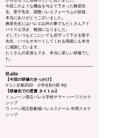
からももっと頑張りたいと思いました。
今回このような機会を与えて下さった舞原先
生、聖子先生、国際バレエフォーラムの皆様、
本当にありがとうございました。
舞原先生にはバレエ以外の事でもたくさんアド
バイスも頂き、勉強になりました。
そしていつもどこにいても見守って下さる聖子
先生、いつもサポートしてくれる両親にも本当
に感謝しています。
たくさんの友達もでき、本当に楽しい研修でし
た。
M.aika
【今回の研修のきっかけ】
Vコン京都2020　小学生Bの部 4位
【研修先での受賞 タイトル】
ミュンヘン国立バレエ学校サマー ハーフスカラ
シップ
ウィーン国立歌劇場バレエスクール 年間スカラ
シップ