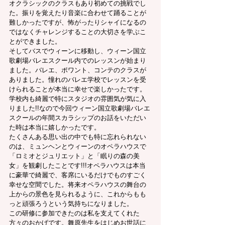
オクラシックのクラスもあり初めての挑戦でし
た。振りを覚えたり音楽に合わせて踊ることが
難しかったですが、怖がったりシャイになるの
ではなくチャレンジすることの大切さを学ぶこ
とができました。
そしてバスでウィーンに移動し、ウィーン国立
歌劇場バレエスクール内でのレッスンが始まり
ました。バレエ、ポワント、コンテのクラスが
ありました。憧れのバレエ学校でレッスンを受
けられることが本当に幸せで楽しかったです。
学校内も綺麗で特にスタジオの雰囲気が気に入
りました!!なので今回ウィーン国立歌劇場バレエ
スクールの年間スカラシップのお話をいただい
た時は本当に嬉しかったです。
たくさんある思い出の中でも特に忘れられない
のは、ミュンヘンとウィーンのオペラハウスで
「ロミオとジュリエット」と「眠りの森の美
女」を観劇したことです!!!オペラハウスは本当
に豪華で綺麗で、客席にいるだけでものすごく
幸せな空間でした。将来オペラハウスの舞台の
上からの景色を見られるように、これからもも
っと頑張ろうという気持ちになりました。
この研修に参加できたのは私を支えてくれた
方々のおかげです。舞原先生をはじめお世話に