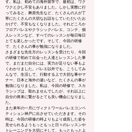
す。私は、初めての海外留学で、最初は、ワク
ワクと少し不安もありました。しかし実際に行
ってみると、舞原先生など、たくさんの人が丁
寧にたくさんの大切なお話をしていただいたお
かげで、不安もなくなりました。それどころか
フロアバレエやクラシックバレエ、コンテ、個
人レッスンなど、すべてのレッスンが毎日毎日
とても楽しかったです。そして、今回の研修
で、たくさんの事が勉強になりました。
さまざまな先生方のレッスンを受けたり、今回
の研修で初めて出会った人達とレッスンした事
で、まだまだ自分には、実力が足りない事もよ
くわかりました。バレエ以外でも、こうしてみ
んなで、生活して、行動する上で大切な事やマ
ナー、日本と海外の違いなど、たくさんの事が
勉強になりました。私は、今回の研修で、スカ
ラシップは、取れませんでしたが、それ以上に
自分の将来に繋がるとても良い機会になりまし
た。
また来年の一月にヴィクトワールバレエコンペ
ティション神戸に出させていただきます。その
時は、今回の研修の時よりもより成長した姿を
見せられるようもっともっと日々のレッスンや
トレーニングを大切にそして、もっともっと上