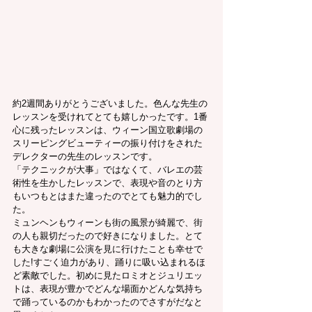
約2週間ありがとうございました。色んな先生の
レッスンを受けれてとても嬉しかったです。1番
心に残ったレッスンは、ウィーン国立歌劇場の
スリーピングビューティーの振り付けをされた
デレクターの先生のレッスンです。
「テクニックが大事」ではなくて、バレエの芸
術性を生かしたレッスンで、表現や音のとり方
もいつもとはまた違ったのでとても魅力的でし
た。
ミュンヘンもウィーンも街の風景が綺麗で、街
の人も親切だったので好きになりました。とて
も大きな劇場に公演を見に行けたことも幸せで
した!すごく迫力があり、踊りに吸い込まれるほ
ど素敵でした。初めに見たロミオとジュリエッ
トは、表現が豊かでどんな場面かどんな気持ち
で踊っているのかもわかったのでさすがだなと