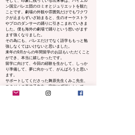
そして、印象に残っている出来事は、バイエル
ン国立バレエ団のロミオとジュリエットを観た
ことです。劇場の外観や雰囲気だけでもワクワ
クが止まらずいざ始まると、生のオーケストラ
やプロのダンサーの踊りに引きこまれていきま
した。僕も海外の劇場で踊りという想いがます
ます強くなりました。
その為にも、バレエだけでなく語学ももっと勉
強しなくてはいけないと思いました。
来年の9月からの年間留学のお話もいただくこと
ができ、本当に嬉しかったです。
留学に向けて、今回の経験を生かして、しっか
り準備して、夢に向かって、がんばろうと思い
ます。
サポートしてくださった舞原先生くみこ先生、
スタジオの真佐子先生、家族に感謝したいで
す。
ありがとうございました。
O.ako
【今回の研修のきっかけ】
Vコン埼玉2021 中学生Bの部 2位、スイス国立チ
ューリッヒダンスアカデミー短期研修